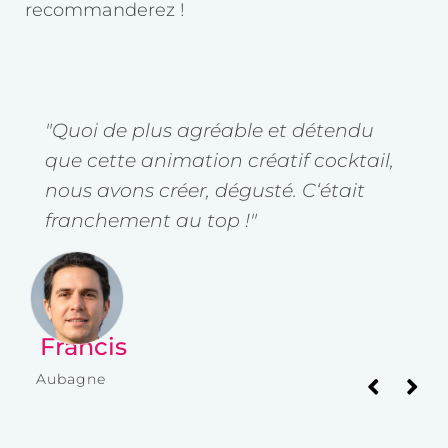
recommanderez !
"Quoi de plus agréable et détendu
"
que cette animation créatif cocktail,
u
nous avons créer, dégusté. C‘était
é
ble
franchement au top !"
p
p
Francis
I
Aubagne
Av