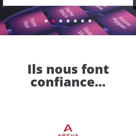
1
2
3
4
5
6
7
Ils nous font
confiance...