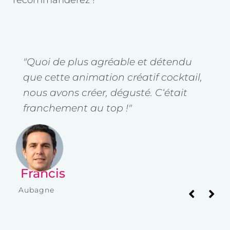
recommanderez !
"Quoi de plus agréable et détendu
"
que cette animation créatif cocktail,
u
nous avons créer, dégusté. C‘était
é
ble
franchement au top !"
p
p
Francis
I
Aubagne
Av