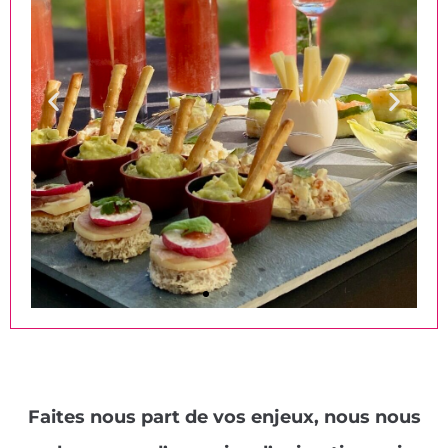
L'apéro culinaire
Le remède pour commencer
la soirée en beauté. Créez
Faites nous part de vos enjeux, nous nous
des pièces de tapas et des