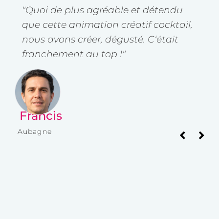
"Quoi de plus agréable et détendu
"
que cette animation créatif cocktail,
u
nous avons créer, dégusté. C‘était
é
ble
franchement au top !"
p
p
Francis
I
Aubagne
Av